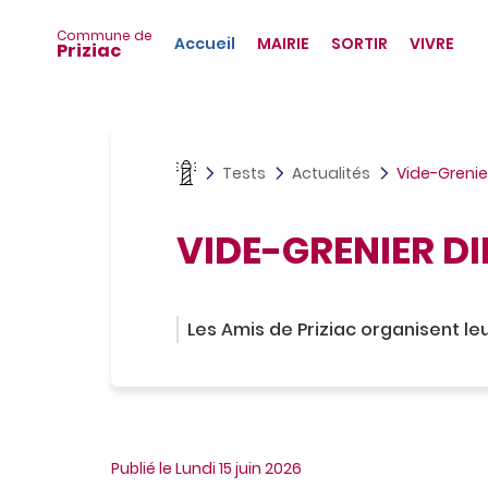
Navigation
A
principale
c
Commune de
Accueil
MAIRIE
SORTIR
VIVRE
Priziac
c
é
d
e
r
a
Tests
Actualités
Vide-Greni
u
m
e
VIDE-GRENIER D
n
u
A
c
Les Amis de Priziac organisent le
c
é
d
e
r
a
u
Publié le Lundi 15 juin 2026